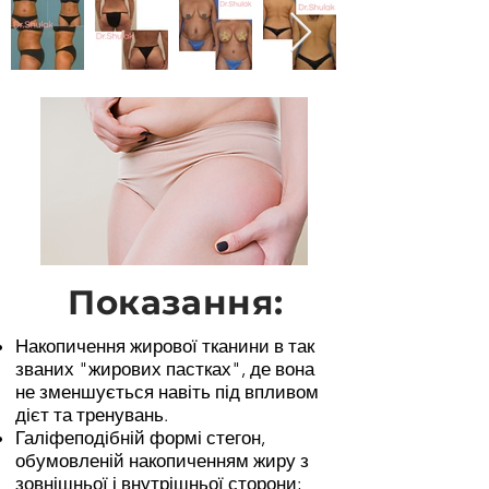
Показання:
Накопичення жирової тканини в так
званих "жирових пастках", де вона
не зменшується навіть під впливом
дієт та тренувань.
Галіфеподібній формі стегон,
обумовленій накопиченням жиру з
зовнішньої і внутрішньої сторони;