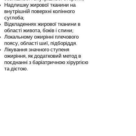
Надлишку жирової тканини на
внутрішній поверхні колінного
суглоба;
Відкладеннях жирової тканини в
області живота, боків і спини;
Локальному ожирінні плечового
поясу, області шиї, підборіддя.
Лікування значного ступеня
ожиріння, як додатковий метод в
поєднанні з баріатричною хірургією
та дієтою.