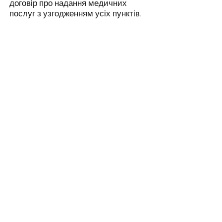
договір про надання медичних
послуг з узгодженням усіх пунктів.
Період реабілітації:
Компресійна білизна на 1 місяць
Уникати фізичних навантажень
Не знаходитись довго на сонці, не
засмагати
Не відвідувати солярій